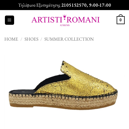
Skip
Τηλέφωνο Εξυπηρέτησης
2105152570
, 9:00-17:00
to
content
0
HOME
/
SHOES
/
SUMMER COLLECTION