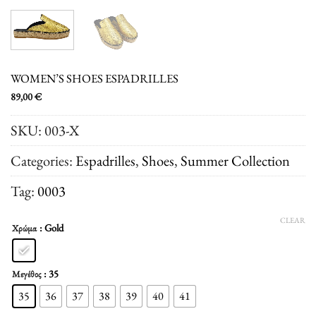
WOMEN’S SHOES ESPADRILLES
89,00
€
SKU:
003-X
Categories:
Espadrilles
,
Shoes
,
Summer Collection
Tag:
0003
CLEAR
: Gold
Χρώμα
: 35
Μεγέθος
35
36
37
38
39
40
41