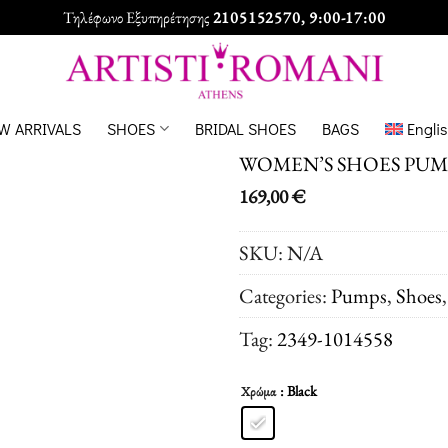
Τηλέφωνο Εξυπηρέτησης
2105152570
, 9:00-17:00
W ARRIVALS
SHOES
BRIDAL SHOES
BAGS
Engli
WOMEN’S SHOES PUM
169,00
€
SKU:
N/A
Categories:
Pumps
,
Shoes
Tag:
2349-1014558
: Black
Χρώμα