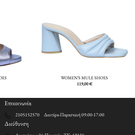
OES
WOMEN’S MULE SHOES
119,00
€
Επικοινωνία
2105152570 Δευτέρα-Παρασκευή 09:00-17:00
Διεύθυνση