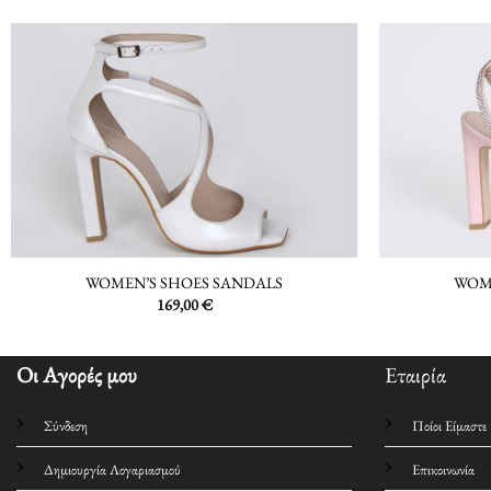
WOMEN’S SHOES SANDALS
WOM
169,00
€
Οι Αγορές μου
Εταιρία
Σύνδεση
Ποίοι Είμαστε
Δημιουργία Λογαριασμού
Επικοινωνία