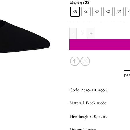
: 35
Μεγέθος
35
36
37
38
39
4
WOMEN'S SHOES PUMPS quantit
DE
Code: 2349-1014558
Material: Black suede
Heel height: 10,5 cm.
Lining: Leather