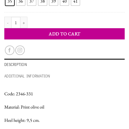
35
36
37
38
39
40
41
WOMEN'S SHOES PUMPS quantity
ADD TO CART
DESCRIPTION
ADDITIONAL INFORMATION
Code: 2346-331
Material: Print olive oil
Heel height: 9,5 cm.