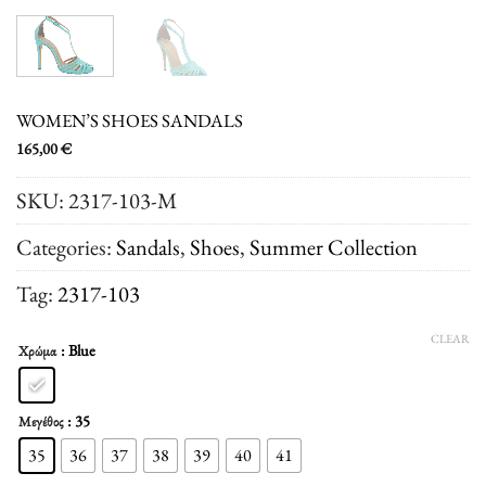
WOMEN’S SHOES SANDALS
165,00
€
SKU:
2317-103-M
Categories:
Sandals
,
Shoes
,
Summer Collection
Tag:
2317-103
CLEAR
: Blue
Χρώμα
: 35
Μεγέθος
35
36
37
38
39
40
41