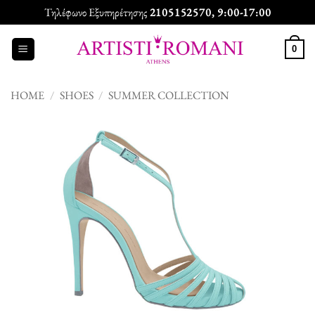
Skip
Τηλέφωνο Εξυπηρέτησης
2105152570
, 9:00-17:00
to
content
0
HOME
/
SHOES
/
SUMMER COLLECTION