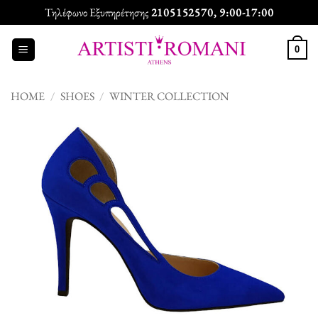
Skip
Τηλέφωνο Εξυπηρέτησης
2105152570
, 9:00-17:00
to
content
0
HOME
/
SHOES
/
WINTER COLLECTION