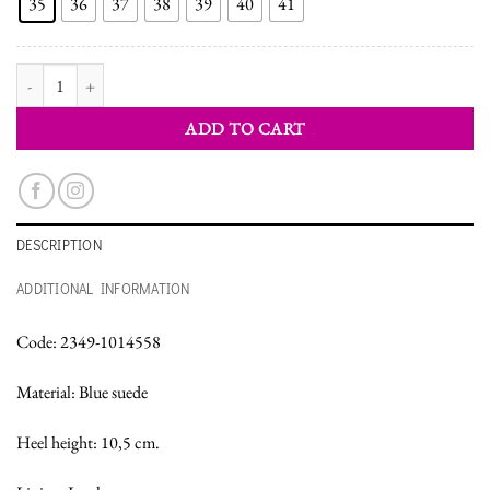
35
36
37
38
39
40
41
WOMEN'S SHOES PUMPS quantity
ADD TO CART
DESCRIPTION
ADDITIONAL INFORMATION
Code: 2349-1014558
Material: Blue suede
Heel height: 10,5 cm.