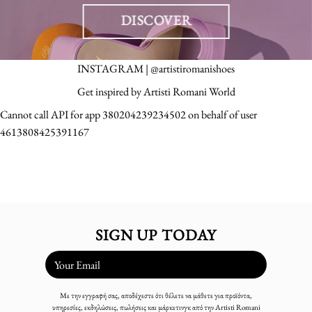
DISCOVER
INSTAGRAM | @artistiromanishoes
Get inspired by Artisti Romani World
Cannot call API for app 380204239234502 on behalf of user
4613808425391167
SIGN UP TODAY
Με την εγγραφή σας, αποδέχεστε ότι θέλετε να μάθετε για προϊόντα,
υπηρεσίες, εκδηλώσεις, πωλήσεις και μάρκετινγκ από την Artisti Romani