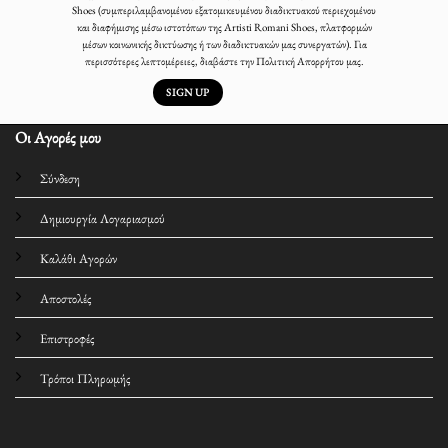
Shoes (συμπεριλαμβανομένου εξατομικευμένου διαδικτυακού περιεχομένου
και διαφήμισης μέσω ιστοτόπων της Artisti Romani Shoes, πλατφορμών
μέσων κοινωνικής δικτύωσης ή των διαδικτυακών μας συνεργατών). Για
περισσότερες λεπτομέρειες, διαβάστε την Πολιτική Απορρήτου μας.
Οι Αγορές μου
Σύνδεση
Δημιουργία Λογαριασμού
Καλάθι Αγορών
Αποστολές
Επιστροφές
Τρόποι Πληρωμής