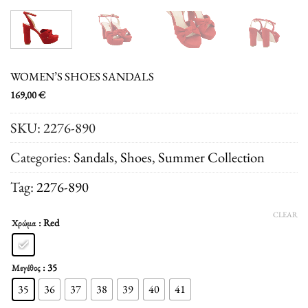
WOMEN’S SHOES SANDALS
169,00
€
SKU:
2276-890
Categories:
Sandals
,
Shoes
,
Summer Collection
Tag:
2276-890
CLEAR
: Red
Χρώμα
: 35
Μεγέθος
35
36
37
38
39
40
41