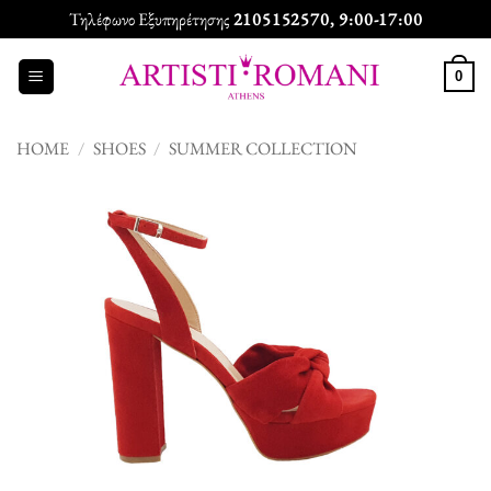
Skip
Τηλέφωνο Εξυπηρέτησης
2105152570
, 9:00-17:00
to
content
0
HOME
/
SHOES
/
SUMMER COLLECTION