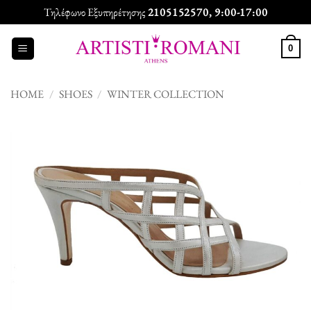
Skip
Τηλέφωνο Εξυπηρέτησης
2105152570
, 9:00-17:00
to
content
0
HOME
/
SHOES
/
WINTER COLLECTION