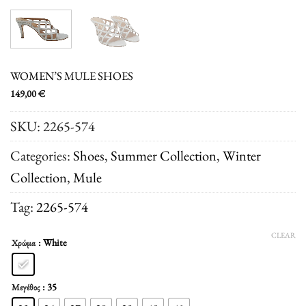
WOMEN’S MULE SHOES
149,00
€
SKU:
2265-574
Categories:
Shoes
,
Summer Collection
,
Winter
Collection
,
Μule
Tag:
2265-574
CLEAR
: White
Χρώμα
: 35
Μεγέθος