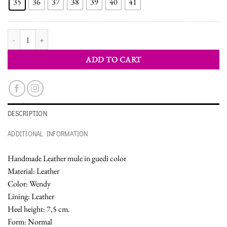
35
36
37
38
39
40
41
WOMEN'S MULE SHOES quantity
ADD TO CART
DESCRIPTION
ADDITIONAL INFORMATION
Handmade Leather mule in guedi color
Material: Leather
Color: Wendy
Lining: Leather
Heel height: 7,5 cm.
Form: Normal