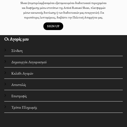
Shoes (συμπεριλαμβανομένου εξατομικευμένου διαδικτυακού περιεχομένου
και διαφήμισης μέσω ιστοτόπων της Artisti Romani Shoes, πλατφορμών
μέσων κοινωνικής δικτύωσης ή των διαδικτυακών μας συνεργατών). Για
περισσότερες λεπτομέρειες, διαβάστε την Πολιτική Απορρήτου μας.
Οι Αγορές μου
Σύνδεση
Δημιουργία Λογαριασμού
Καλάθι Αγορών
Αποστολές
Επιστροφές
Τρόποι Πληρωμής