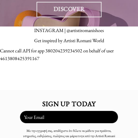
DISCOVER
INSTAGRAM | @artistiromanishoes
Get inspired by Artisti Romani World
Cannot call API for app 380204239234502 on behalf of user
4613808425391167
SIGN UP TODAY
Με την εγγραφή σας, αποδέχεστε ότι θέλετε να μάθετε για προϊόντα,
υπηρεσίες, εκδηλώσεις, πωλήσεις και μάρκετινγκ από την Artisti Romani