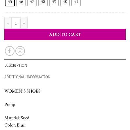
35
36
37
38
39
40
41
WOMEN'S SHOES PUMPS quantity
ADD TO CART
DESCRIPTION
ADDITIONAL INFORMATION
WOMEN’S SHOES
Pump
Material: Sued
Color: Blue