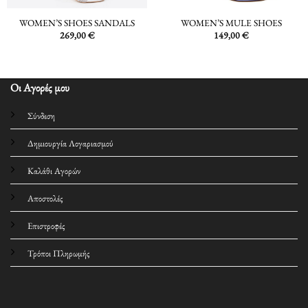
WOMEN’S SHOES SANDALS
WOMEN’S MULE SHOES
269,00
€
149,00
€
Οι Αγορές μου
Σύνδεση
Δημιουργία Λογαριασμού
Καλάθι Αγορών
Αποστολές
Επιστροφές
Τρόποι Πληρωμής