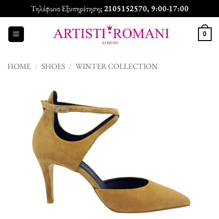
Skip
Τηλέφωνο Εξυπηρέτησης
2105152570
, 9:00-17:00
to
content
0
HOME
/
SHOES
/
WINTER COLLECTION