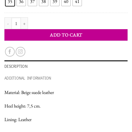
35
36
37
38
39
40
41
WOMEN'S SHOES PUMPS quantity
ADD TO CART
DESCRIPTION
ADDITIONAL INFORMATION
Material: Beige suede leather
Heel height: 7,5 cm.
Lining: Leather