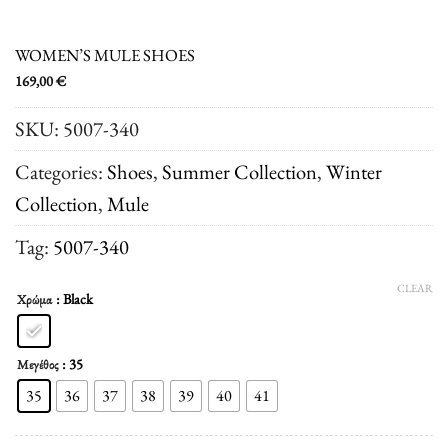
WOMEN’S MULE SHOES
169,00
€
SKU:
5007-340
Categories:
Shoes
,
Summer Collection
,
Winter
Collection
,
Μule
Tag:
5007-340
CLEAR
: Black
Χρώμα
: 35
Μεγέθος
35
36
37
38
39
40
41