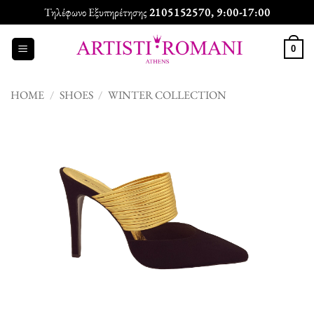
Skip
Τηλέφωνο Εξυπηρέτησης
2105152570
, 9:00-17:00
to
content
0
HOME
/
SHOES
/
WINTER COLLECTION