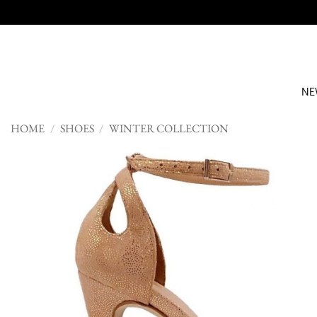
Skip
to
content
NE
HOME
/
SHOES
/
WINTER COLLECTION