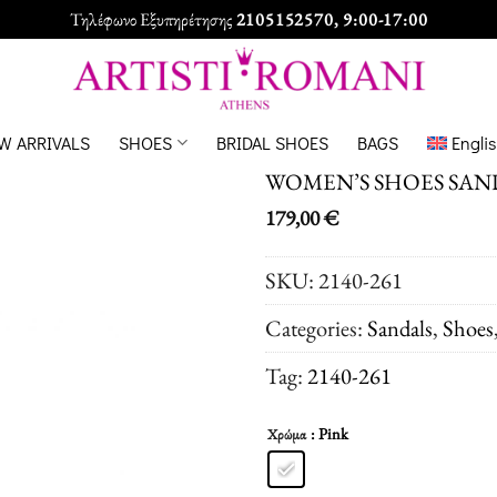
Τηλέφωνο Εξυπηρέτησης
2105152570
, 9:00-17:00
W ARRIVALS
SHOES
BRIDAL SHOES
BAGS
Engli
WOMEN’S SHOES SAN
179,00
€
SKU:
2140-261
Categories:
Sandals
,
Shoes
Tag:
2140-261
: Pink
Χρώμα