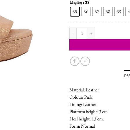
: 35
Μεγέθος
35
36
37
38
39
4
WOMEN'S SHOES SANDALS quant
DE
Material: Leather
Colour: Pink
Lining: Leather
Platform height: 3 cm.
Heel height: 13 cm.
Form: Normal