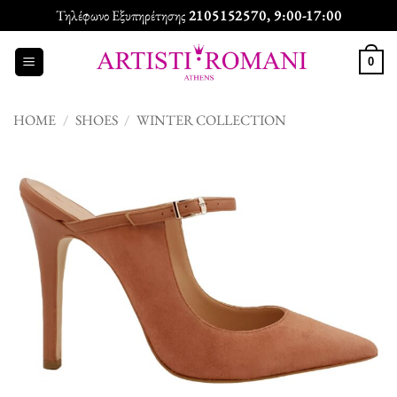
Skip
Τηλέφωνο Εξυπηρέτησης
2105152570
, 9:00-17:00
to
content
0
HOME
/
SHOES
/
WINTER COLLECTION