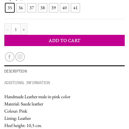
35
36
37
38
39
40
41
WOMEN'S MULE SHOES quantity
ADD TO CART
DESCRIPTION
ADDITIONAL INFORMATION
Handmade Leather mule in pink color
Material: Suede leather
Colour: Pink
Lining: Leather
Heel height: 10,5 cm.