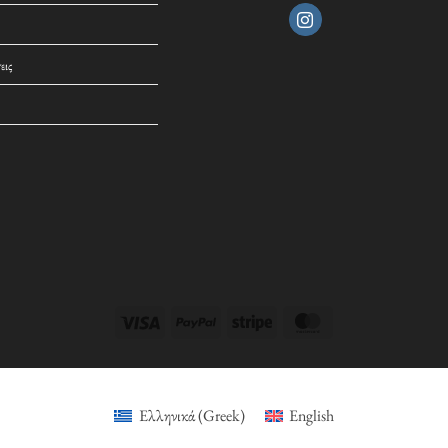
εις
Visa
PayPal
Stripe
MasterCard
Ελληνικά
(
Greek
)
English