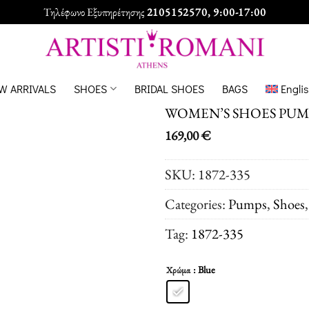
Τηλέφωνο Εξυπηρέτησης
2105152570
, 9:00-17:00
W ARRIVALS
SHOES
BRIDAL SHOES
BAGS
Engli
WOMEN’S SHOES PUM
169,00
€
SKU:
1872-335
Categories:
Pumps
,
Shoes
Tag:
1872-335
: Blue
Χρώμα