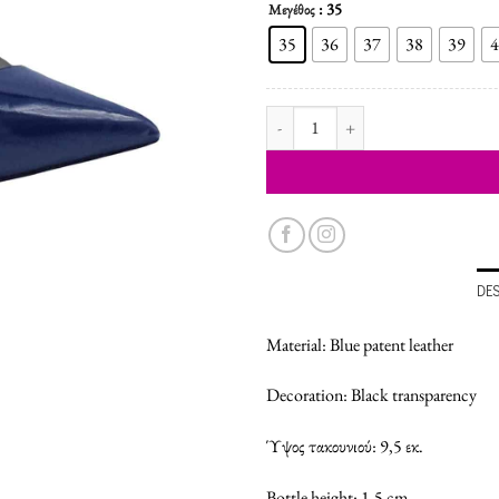
: 35
Μεγέθος
35
36
37
38
39
4
WOMEN'S SHOES PUMPS quantit
DE
Material: Blue patent leather
Decoration: Black transparency
Ύψος τακουνιού: 9,5 εκ.
Bottle height: 1,5 cm.