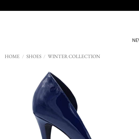
Skip
to
content
NE
HOME
/
SHOES
/
WINTER COLLECTION