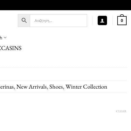
0
sh
CASINS
erinas
,
New Arrivals
,
Shoes
,
Winter Collection
CLEAR