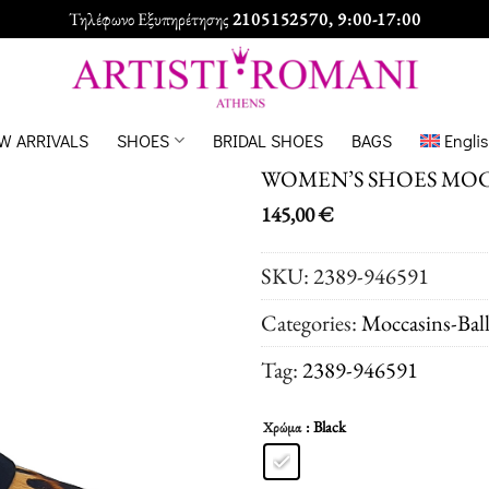
Τηλέφωνο Εξυπηρέτησης
2105152570
, 9:00-17:00
W ARRIVALS
SHOES
BRIDAL SHOES
BAGS
Engli
WOMEN’S SHOES MOC
145,00
€
SKU:
2389-946591
Categories:
Moccasins-Ball
Tag:
2389-946591
: Black
Χρώμα