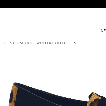
Skip
to
content
NE
HOME
/
SHOES
/
WINTER COLLECTION