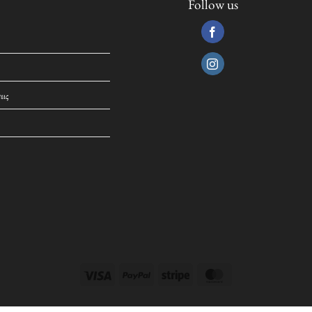
Follow us
εις
Visa
PayPal
Stripe
MasterCard