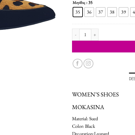
: 35
Μεγέθος
35
36
37
38
39
4
WOMEN'S SHOES MOCCASINS qu
DE
WOMEN’S SHOES
MOKASINA
Material: Sued
Color: Black
Decoration:Leopard