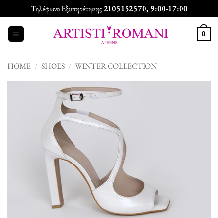
Skip
Τηλέφωνο Εξυπηρέτησης
2105152570
, 9:00-17:00
to
content
0
HOME
/
SHOES
/
WINTER COLLECTION