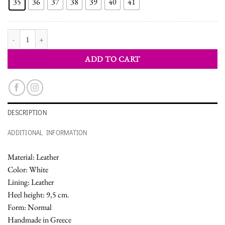
35
36
37
38
39
40
41
WOMEN'S SHOES SANDALS quantity
ADD TO CART
DESCRIPTION
ADDITIONAL INFORMATION
Material: Leather
Color: White
Lining: Leather
Heel height: 9,5 cm.
Form: Normal
Handmade in Greece