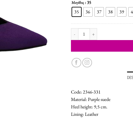
: 35
Μεγέθος
35
36
37
38
39
4
WOMEN'S SHOES PUMPS quantit
DE
Code: 2346-331
Material: Purple suede
Heel height: 9,5 cm.
Lining: Leather