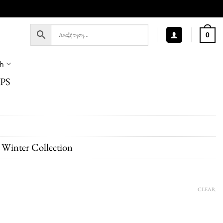
0
sh
PS
,
Winter Collection
CLEAR