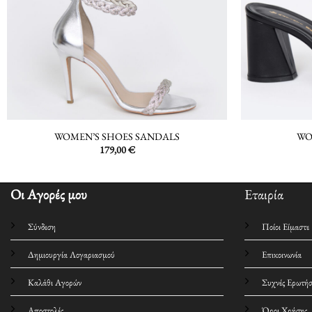
WOMEN’S SHOES SANDALS
WO
179,00
€
Οι Αγορές μου
Εταιρία
Σύνδεση
Ποίοι Είμαστε
Δημιουργία Λογαριασμού
Επικοινωνία
Καλάθι Αγορών
Συχνές Ερωτήσ
Αποστολές
Όροι Χρήσης