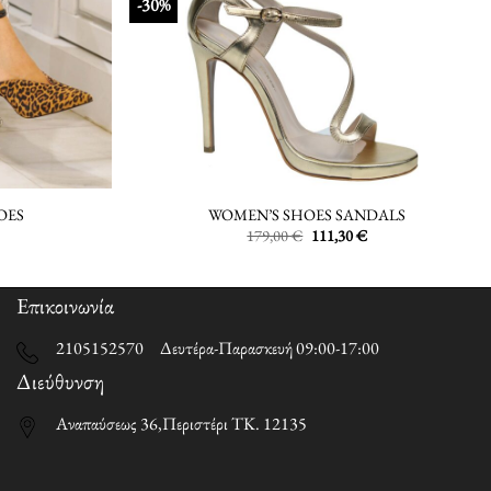
-30%
OES
WOMEN’S SHOES SANDALS
Original
Current
179,00
€
111,30
€
price
price
was:
is:
179,00 €.
111,30 €.
Επικοινωνία
2105152570 Δευτέρα-Παρασκευή 09:00-17:00
Διεύθυνση
Αναπαύσεως 36,Περιστέρι ΤΚ. 12135