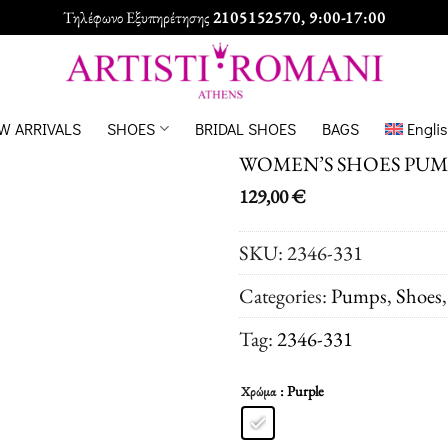
Τηλέφωνο Εξυπηρέτησης
2105152570
, 9:00-17:00
W ARRIVALS
SHOES
BRIDAL SHOES
BAGS
Engli
WOMEN’S SHOES PUM
129,00
€
SKU:
2346-331
Categories:
Pumps
,
Shoes
Tag:
2346-331
: Purple
Χρώμα