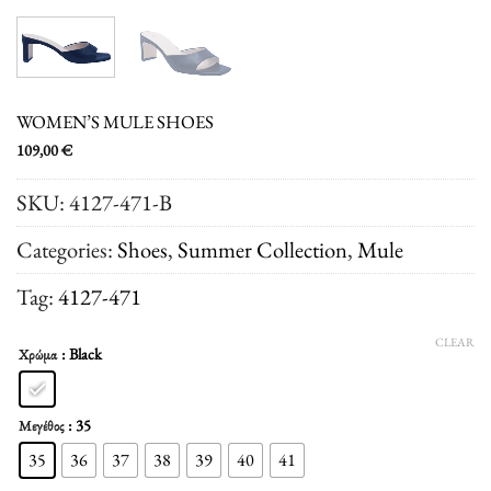
WOMEN’S MULE SHOES
109,00
€
SKU:
4127-471-B
Categories:
Shoes
,
Summer Collection
,
Μule
Tag:
4127-471
CLEAR
: Black
Χρώμα
: 35
Μεγέθος
35
36
37
38
39
40
41