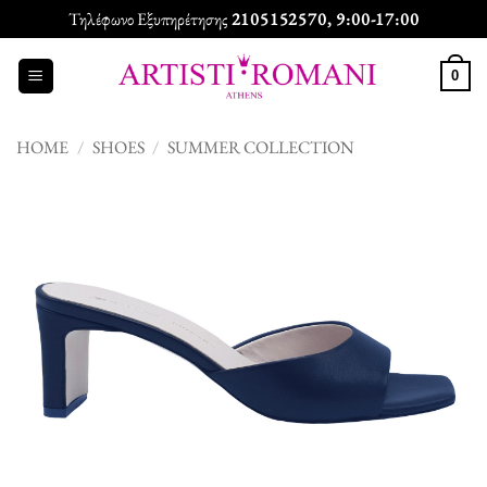
Skip
Τηλέφωνο Εξυπηρέτησης
2105152570
, 9:00-17:00
to
content
0
HOME
/
SHOES
/
SUMMER COLLECTION