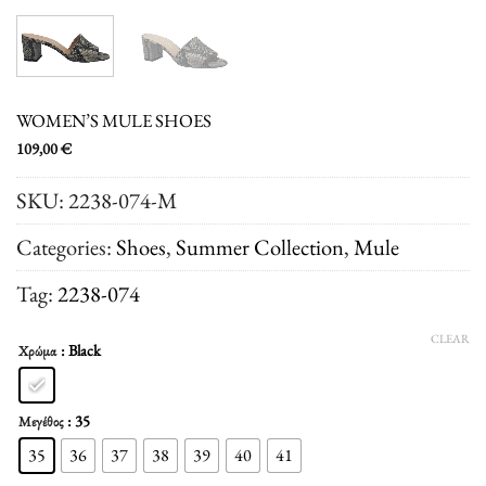
WOMEN’S MULE SHOES
109,00
€
SKU:
2238-074-M
Categories:
Shoes
,
Summer Collection
,
Μule
Tag:
2238-074
CLEAR
: Black
Χρώμα
: 35
Μεγέθος
35
36
37
38
39
40
41