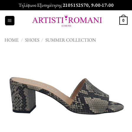
Skip
Τηλέφωνο Εξυπηρέτησης
2105152570
, 9:00-17:00
to
content
0
HOME
/
SHOES
/
SUMMER COLLECTION