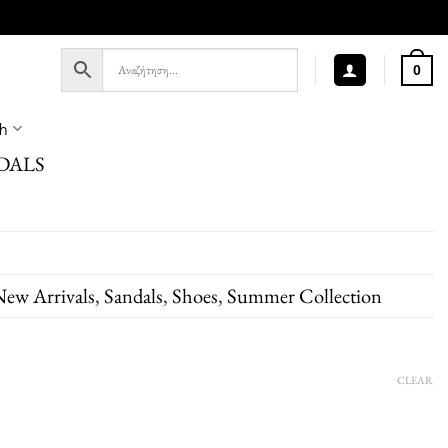
0
sh
DALS
ew Arrivals
,
Sandals
,
Shoes
,
Summer Collection
CLEAR