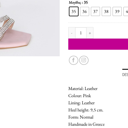
: 35
Μεγέθος
35
36
37
38
39
4
WOMEN'S SHOES SANDALS quant
DE
Material: Leather
Colour: Pink
Lining: Leather
Heel height: 9,5 cm.
Form: Normal
Handmade in Greece