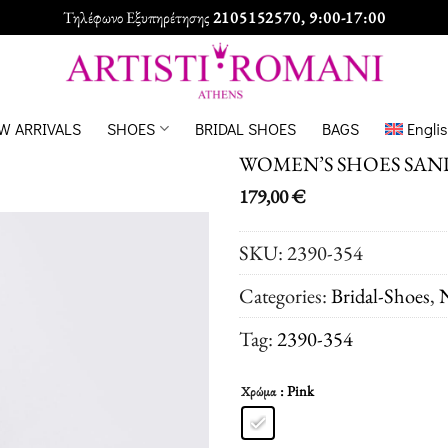
Τηλέφωνο Εξυπηρέτησης
2105152570
, 9:00-17:00
W ARRIVALS
SHOES
BRIDAL SHOES
BAGS
Engli
WOMEN’S SHOES SAN
179,00
€
SKU:
2390-354
Categories:
Bridal-Shoes
,
N
Tag:
2390-354
: Pink
Χρώμα