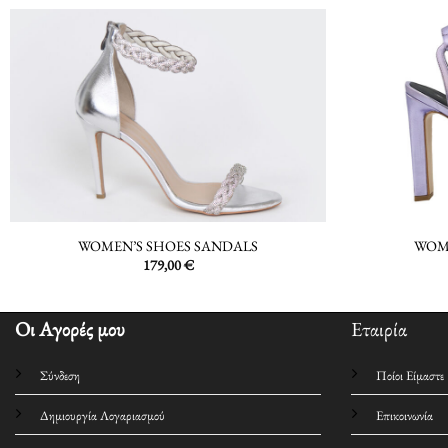
WOMEN’S SHOES SANDALS
WOM
179,00
€
Οι Αγορές μου
Εταιρία
Σύνδεση
Ποίοι Είμαστε
Δημιουργία Λογαριασμού
Επικοινωνία