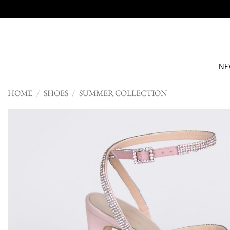
Skip
to
content
NE
HOME
/
SHOES
/
SUMMER COLLECTION