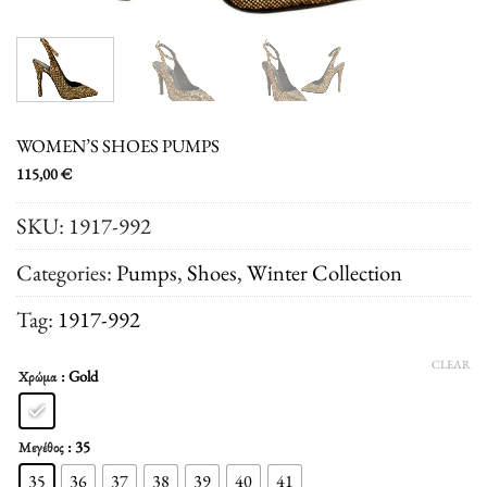
WOMEN’S SHOES PUMPS
115,00
€
SKU:
1917-992
Categories:
Pumps
,
Shoes
,
Winter Collection
Tag:
1917-992
CLEAR
: Gold
Χρώμα
: 35
Μεγέθος
35
36
37
38
39
40
41