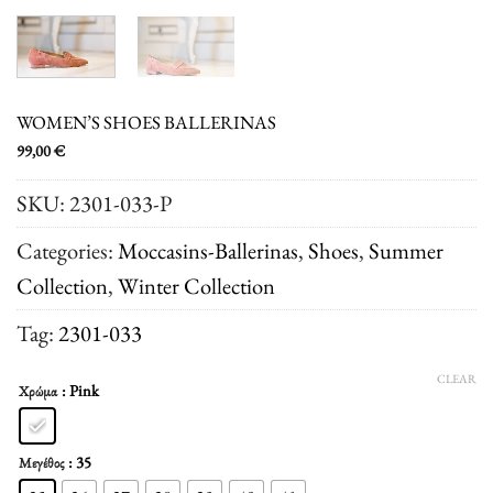
WOMEN’S SHOES BALLERINAS
99,00
€
SKU:
2301-033-P
Categories:
Moccasins-Ballerinas
,
Shoes
,
Summer
Collection
,
Winter Collection
Tag:
2301-033
CLEAR
: Pink
Χρώμα
: 35
Μεγέθος