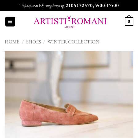
Skip
Τηλέφωνο Εξυπηρέτησης
2105152570
, 9:00-17:00
to
content
0
HOME
/
SHOES
/
WINTER COLLECTION