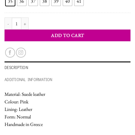
35
36
37
38
39
40
41
WOMEN'S SHOES BALLERINAS quantity
ADD TO CART
DESCRIPTION
ADDITIONAL INFORMATION
Material: Suede leather
Colour: Pink
Lining: Leather
Form: Normal
Handmade in Greece