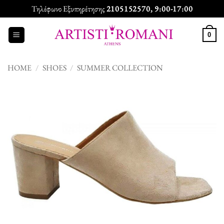
Skip
Τηλέφωνο Εξυπηρέτησης
2105152570
, 9:00-17:00
to
content
0
HOME
/
SHOES
/
SUMMER COLLECTION