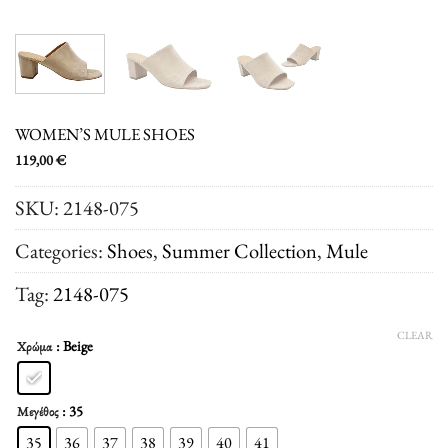
WOMEN’S MULE SHOES
119,00
€
SKU:
2148-075
Categories:
Shoes
,
Summer Collection
,
Μule
Tag:
2148-075
CLEAR
: Beige
Χρώμα
: 35
Μεγέθος
35
36
37
38
39
40
41